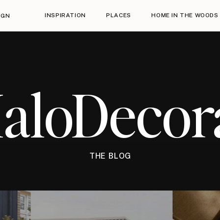
INSPIRATION
PLACES
HOME IN THE WOODS
IGN
HaloDecor
THE BLOG