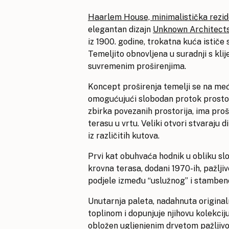
Haarlem House, minimalistička rezi
elegantan dizajn
Unknown Architect
iz 1900. godine, trokatna kuća ističe
Temeljito obnovljena u suradnji s kli
suvremenim proširenjima.
Koncept proširenja temelji se na me
omogućujući slobodan protok prostora
zbirka povezanih prostorija, ima proš
terasu u vrtu. Veliki otvori stvaraju
iz različitih kutova.
Prvi kat obuhvaća hodnik u obliku slo
krovna terasa, dodani 1970-ih, pažlji
podjele između “uslužnog” i stambeno
Unutarnja paleta, nadahnuta originalni
toplinom i dopunjuje njihovu kolekciju
obložen ugljenjenim drvetom pažljiv