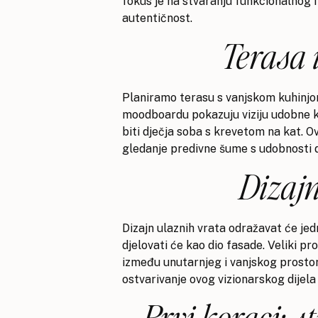
fokus je na stvaranju funkcionalnog 
autentičnost.
Terasa 
Planiramo terasu s vanjskom kuhinjo
moodboardu pokazuju viziju udobne ku
biti dječja soba s krevetom na kat. O
gledanje predivne šume s udobnosti 
Dizajn
Dizajn ulaznih vrata odražavat će jedno
djelovati će kao dio fasade. Veliki p
između unutarnjeg i vanjskog prostor
ostvarivanje ovog vizionarskog dijela
Prvi koraci: st