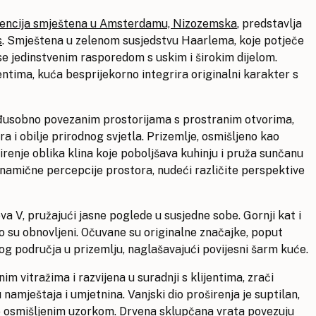
dencija smještena u Amsterdamu, Nizozemska
, predstavlja
s
. Smještena u zelenom susjedstvu Haarlema, koje potječe
 se jedinstvenim rasporedom s uskim i širokim dijelom.
jentima, kuća besprijekorno integrira originalni karakter s
đusobno povezanim prostorijama s prostranim otvorima,
 i obilje prirodnog svjetla. Prizemlje, osmišljeno kao
irenje oblika klina koje poboljšava kuhinju i pruža sunčanu
 dinamične percepcije prostora, nudeći različite perspektive
va V, pružajući jasne poglede u susjedne sobe. Gornji kat i
vo su obnovljeni. Očuvane su originalne značajke, poput
g područja u prizemlju, naglašavajući povijesni šarm kuće.
m vitražima i razvijena u suradnji s klijentima, zrači
 namještaja i umjetnina. Vanjski dio proširenja je suptilan,
o osmišljenim uzorkom. Drvena sklupčana vrata povezuju