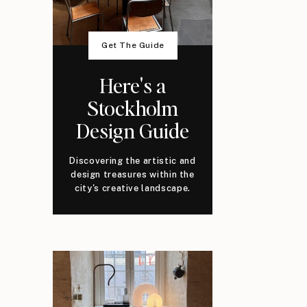
Get The Guide
Here's a
Stockholm
Design Guide
Discovering the artistic and
design treasures within the
city's creative landscape.