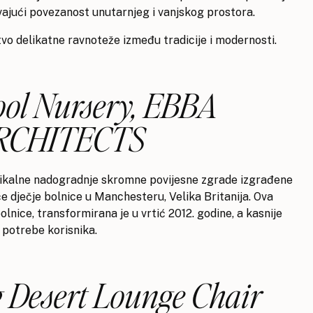
vajući povezanost unutarnjeg i vanjskog prostora.
o delikatne ravnoteže između tradicije i modernosti.
ool Nursery, EBBA
RCHITECTS
rtikalne nadogradnje skromne povijesne zgrade izgrađene
će dječje bolnice u Manchesteru, Velika Britanija. Ova
lnice, transformirana je u vrtić 2012. godine, a kasnije
 potrebe korisnika.
 Desert Lounge Chair