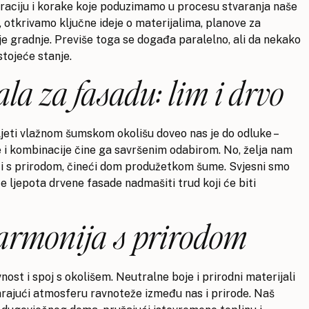
piraciju i korake koje poduzimamo u procesu stvaranja naše
otkrivamo ključne ideje o materijalima, planove za
anje gradnje. Previše toga se događa paralelno, ali da nekako
stojeće stanje.
ala za fasadu: lim i drvo
ljeti vlažnom šumskom okolišu doveo nas je do odluke –
oje i kombinacije čine ga savršenim odabirom. No, želja nam
piti s prirodom, čineći dom produžetkom šume. Svjesni smo
će ljepota drvene fasade nadmašiti trud koji će biti
 harmonija s prirodom
ost i spoj s okolišem. Neutralne boje i prirodni materijali
tvarajući atmosferu ravnoteže između nas i prirode. Naš