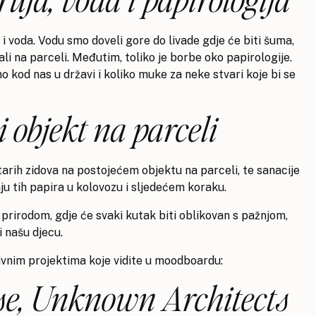
 i voda. Vodu smo doveli gore do livade gdje će biti šuma,
i na parceli. Međutim, toliko je borbe oko papirologije.
o kod nas u državi i koliko muke za neke stvari koje bi se
i objekt na parceli
starih zidova na postojećem objektu na parceli, te sanacije
ju tih papira u kolovozu i sljedećem koraku.
rirodom, gdje će svaki kutak biti oblikovan s pažnjom,
i našu djecu.
tivnim projektima koje vidite u moodboardu:
e, Unknown Architects