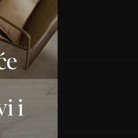
će
i i