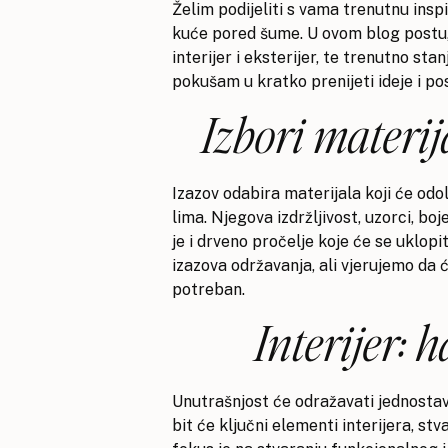
Želim podijeliti s vama trenutnu ins
kuće pored šume. U ovom blog postu, 
interijer i eksterijer, te trenutno st
pokušam u kratko prenijeti ideje i po
Izbori materij
Izazov odabira materijala koji će odo
lima. Njegova izdržljivost, uzorci, b
je i drveno pročelje koje će se uklo
izazova održavanja, ali vjerujemo da 
potreban.
Interijer:
Unutrašnjost će odražavati jednostavn
bit će ključni elementi interijera, s