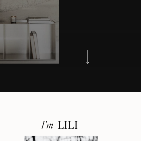
LILI
I'm