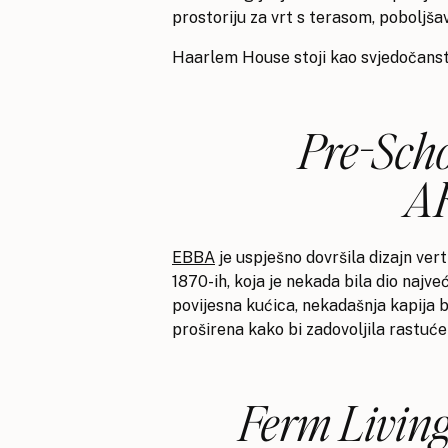
prostoriju za vrt s terasom, poboljša
Haarlem House stoji kao svjedočanstv
Pre-Sch
A
EBBA
je uspješno dovršila dizajn ve
1870-ih, koja je nekada bila dio najve
povijesna kućica, nekadašnja kapija bo
proširena kako bi zadovoljila rastuće
Ferm Living