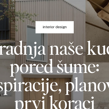
interior design
radnja naše ku
pored šume:
spiracije, planov
prvi koraci