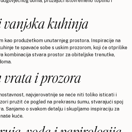
i dugovječnog doma, pružajući istovremeno toplinu i
i vanjska kuhinja
m kao produžetkom unutarnjeg prostora. Inspiracije na
hinje te spavaće sobe s uskim prozorom, koji će otprilike
va kombinacija stvara prostor za obiteljske trenutke,
doma.
 vrata i prozora
stavnost, najvjerovatnije se neće niti toliko isticati i
rozori pružit će pogled na prekrasnu šumu, stvarajući spoj
a. Sanjamo o svakom detalju i skupljamo inspiraciju za
 naše kuće.
ruja, voda i papirologija