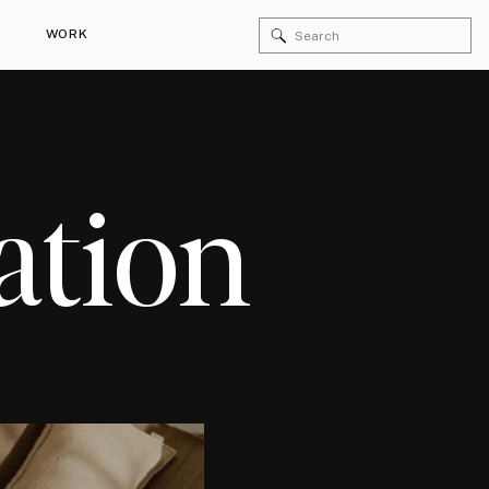
Search
WORK
for:
ation