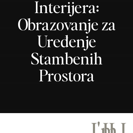
Interijera:
Obrazovanje za
Uređenje
Stambenih
Prostora
I'm
LILI