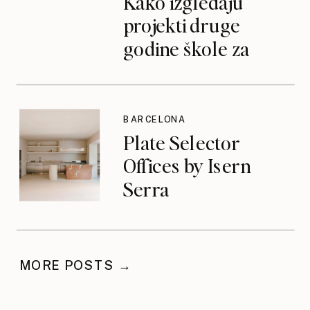
Kako izgledaju
projekti druge
godine škole za
dizajn interijera
BARCELONA
Plate Selector
Offices by Isern
Serra
MORE POSTS →