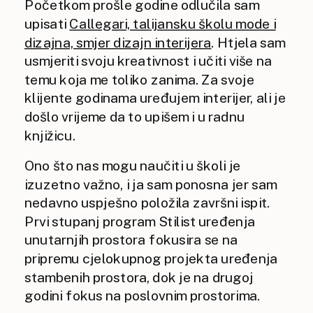
Početkom prošle godine odlučila sam
upisati
Callegari, talijansku školu mode i
dizajna, smjer dizajn interijera
. Htjela sam
usmjeriti svoju kreativnost i učiti više na
temu koja me toliko zanima. Za svoje
klijente godinama uređujem interijer, ali je
došlo vrijeme da to upišem i u radnu
knjižicu.
Ono što nas mogu naučiti u školi je
izuzetno važno, i ja sam ponosna jer sam
nedavno uspješno položila završni ispit.
Prvi stupanj program Stilist uređenja
unutarnjih prostora fokusira se na
pripremu cjelokupnog projekta uređenja
stambenih prostora, dok je na drugoj
godini fokus na poslovnim prostorima.