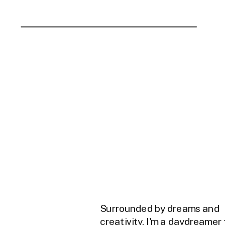
Surrounded by dreams and
creativity, I'm a daydreamer