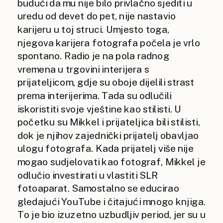
budući da mu nije bilo privlačno sjediti u
uredu od devet do pet, nije nastavio
karijeru u toj struci. Umjesto toga,
njegova karijera fotografa počela je vrlo
spontano. Radio je na pola radnog
vremena u trgovini interijera s
prijateljicom, gdje su oboje dijelili strast
prema interijerima. Tada su odlučili
iskoristiti svoje vještine kao stilisti. U
početku su Mikkel i prijateljica bili stilisti,
dok je njihov zajednički prijatelj obavljao
ulogu fotografa. Kada prijatelj više nije
mogao sudjelovati kao fotograf, Mikkel je
odlučio investirati u vlastiti SLR
fotoaparat. Samostalno se educirao
gledajući YouTube i čitajući mnogo knjiga.
To je bio izuzetno uzbudljiv period, jer su u