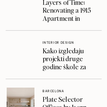
Layers of Time:
Renovating a 1915
Apartment in
Valencia’s Ruzafa
District
INTERIOR DESIGN
Kako izgledaju
projekti druge
godine škole za
dizajn interijera
BARCELONA
Plate Selector
Offices by Isern