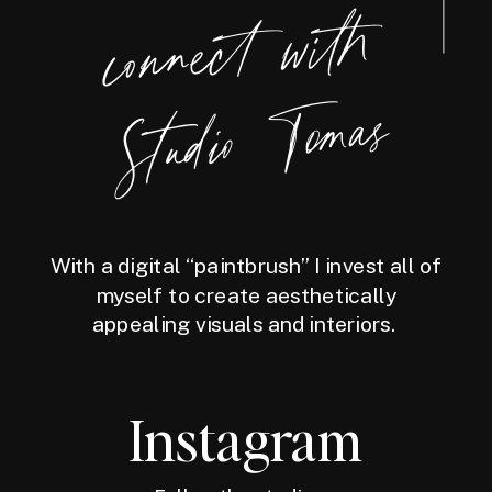
connect
with
Studio
Tomas
With a digital “paintbrush” I invest all of
myself to create aesthetically
appealing visuals and interiors.
Instagram