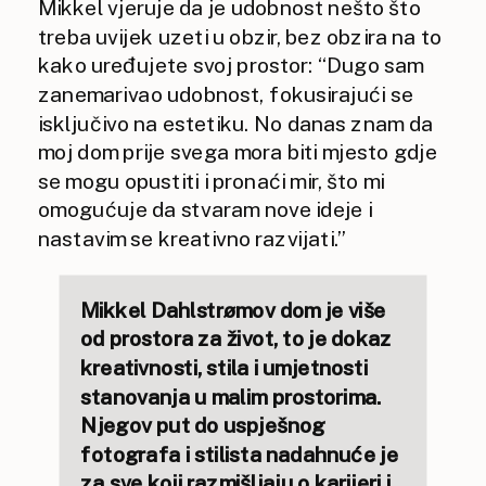
Mikkel vjeruje da je udobnost nešto što
treba uvijek uzeti u obzir, bez obzira na to
kako uređujete svoj prostor: “Dugo sam
zanemarivao udobnost, fokusirajući se
isključivo na estetiku. No danas znam da
moj dom prije svega mora biti mjesto gdje
se mogu opustiti i pronaći mir, što mi
omogućuje da stvaram nove ideje i
nastavim se kreativno razvijati.”
Mikkel Dahlstrømov dom je više
od prostora za život, to je dokaz
kreativnosti, stila i umjetnosti
stanovanja u malim prostorima.
Njegov put do uspješnog
fotografa i stilista nadahnuće je
za sve koji razmišljaju o karijeri i