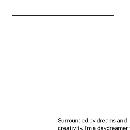
Surrounded by dreams and
creativity, I'm a daydreamer