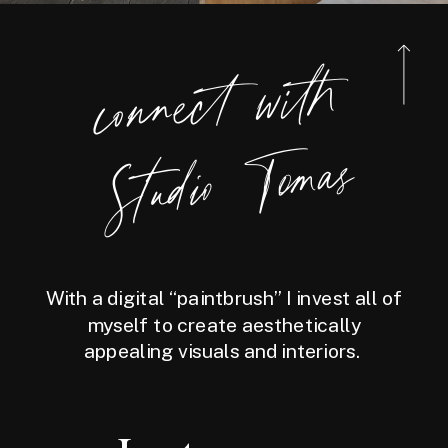
connect
with
Studio
Tomas
With a digital “paintbrush” I invest all of
myself to create aesthetically
appealing visuals and interiors.