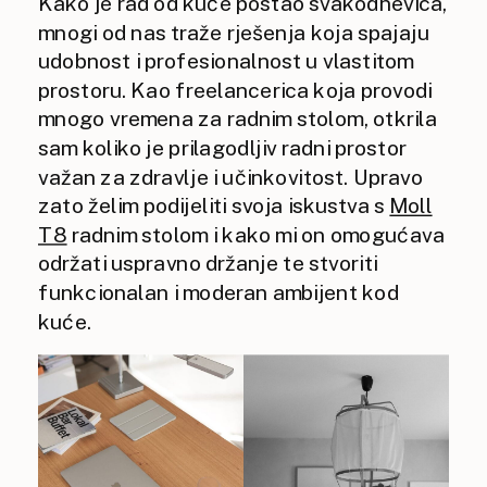
Kako je rad od kuće postao svakodnevica,
mnogi od nas traže rješenja koja spajaju
udobnost i profesionalnost u vlastitom
prostoru. Kao freelancerica koja provodi
mnogo vremena za radnim stolom, otkrila
sam koliko je prilagodljiv radni prostor
važan za zdravlje i učinkovitost. Upravo
zato želim podijeliti svoja iskustva s
Moll
T8
radnim stolom i kako mi on omogućava
održati uspravno držanje te stvoriti
funkcionalan i moderan ambijent kod
kuće.