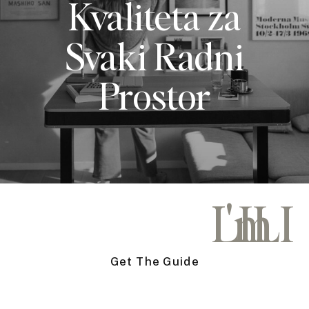
Kvaliteta za
Svaki Radni
Prostor
I'm
LILI
Get The Guide
Get The Guide