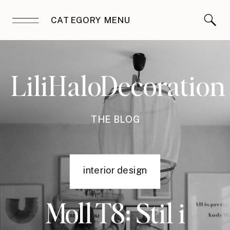
CATEGORY MENU
LiliHaloDecoration
THE BLOG
interior design
Moll T8: Stil i